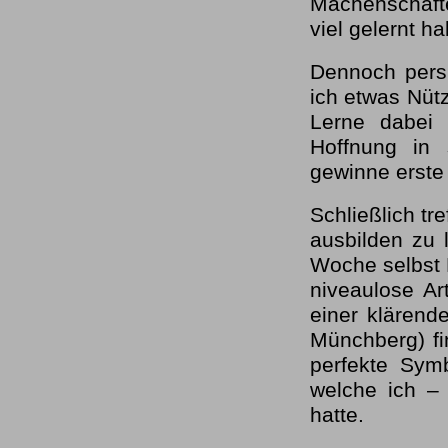
Machenschaften
viel gelernt h
Dennoch persp
ich etwas Nüt
Lerne dabei 
Hoffnung in 
gewinne erste
Schließlich tr
ausbilden zu 
Woche selbst K
niveaulose Ar
einer klärend
Münchberg) fi
perfekte Sym
welche ich –
hatte.