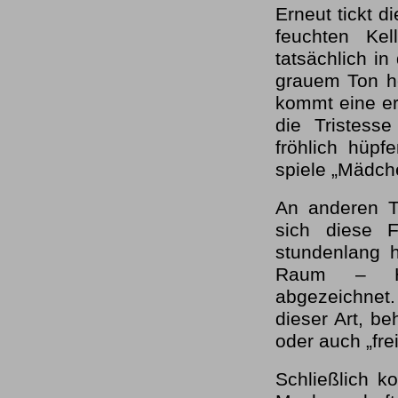
Erneut tickt d
feuchten Ke
tatsächlich in
grauem Ton h
kommt eine ers
die Tristess
fröhlich hüpf
spiele „Mädch
An anderen T
sich diese F
stundenlang 
Raum – Ho
abgezeichnet
dieser Art, be
oder auch „frei
Schließlich 