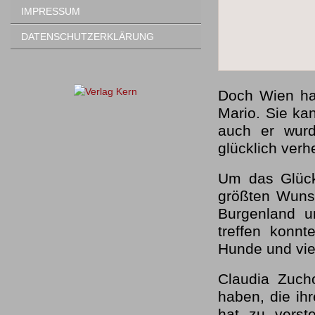
IMPRESSUM
DATENSCHUTZERKLÄRUNG
Doch Wien hat
Mario. Sie ka
auch er wurd
glücklich verhe
Um das Glück
größten Wunsc
Burgenland u
treffen konn
Hunde und vie
Claudia Zucho
haben, die ih
hat zu verst