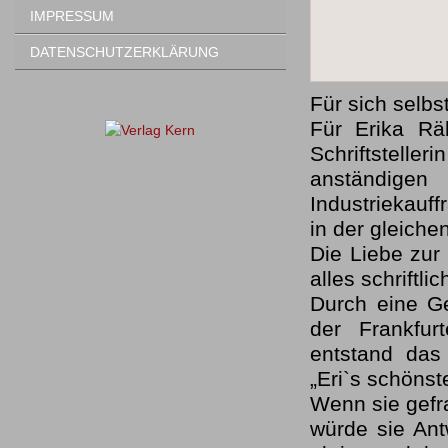
IMPRESSUM
DATENSCHUTZERKLÄRUNG
Für sich selbs
Für Erika Rä
Schriftstelle
anständigen
Industriekauff
in der gleiche
Die Liebe zur 
alles schriftlic
Durch eine Ge
der Frankfur
entstand das
„Eri`s schönst
Wenn sie gefr
würde sie Ant