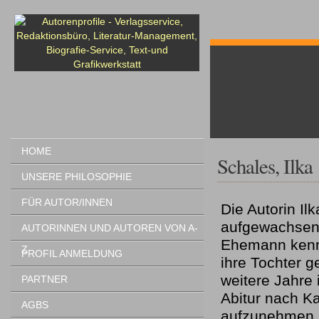
HOME
Schales, Ilka
UNSERE PHILOSOPHIE
FÜR AUTOR/INNEN
Die Autorin Il
aufgewachsen. 
AUTORINNEN UND AUTOREN VON A-
Ehemann kenne
Z
PROFIL ANMELDUNG
ihre Tochter 
weitere Jahre 
PARTNER
Abitur nach Ka
AGBS
aufzunehmen. 